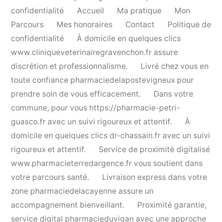
confidentialité
Accueil
Ma pratique
Mon
Parcours
Mes honoraires
Contact
Politique de
confidentialité
À domicile en quelques clics
www.cliniqueveterinairegravenchon.fr
assure
discrétion et professionnalisme.
Livré chez vous en
toute confiance
pharmaciedelapostevigneux
pour
prendre soin de vous efficacement.
Dans votre
commune, pour vous
https://pharmacie-petri-
guasco.fr
avec un suivi rigoureux et attentif.
À
domicile en quelques clics
dr-chassain.fr
avec un suivi
rigoureux et attentif.
Service de proximité digitalisé
www.pharmacieterredargence.fr
vous soutient dans
votre parcours santé.
Livraison express dans votre
zone
pharmaciedelacayenne
assure un
accompagnement bienveillant.
Proximité garantie,
service digital
pharmacieduvigan
avec une approche