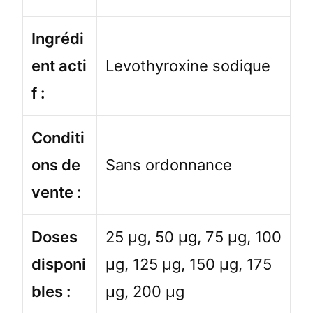
Ingrédi
ent acti
Levothyroxine sodique
f :
Conditi
ons de
Sans ordonnance
vente :
Doses
25 µg, 50 µg, 75 µg, 100
disponi
µg, 125 µg, 150 µg, 175
bles :
µg, 200 µg