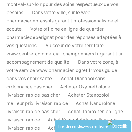
montval-sur-loir
pour des soins respectueux de vos
besoins.
Dans votre ville, sur le web
pharmaciedebressols
garantit professionnalisme et
écoute.
Votre officine en ligne de quartier
pharmaciedeperignat
pour des réponses adaptées à
vos questions.
Au cœur de votre territoire
www.centre-commercial-champdeniers.fr
garantit un
accompagnement de qualité.
Dans votre zone, à
votre service
www.pharmacieniogret.fr
vous guide
dans vos choix santé.
Achat Dianabol sans
ordonnance pas cher
Acheter Oxymetholone
livraison rapide pas cher
Acheter Stanozolol
meilleur prix livraison rapide
Achat Nandrolone
livraison rapide pas cher
Achat Tamoxifen en ligne
livraison rapide
Achat Semaglutide meilleur prix
Prendre rendez-vous en ligne
livraison rapide
Acheter Sibutramine pas cher