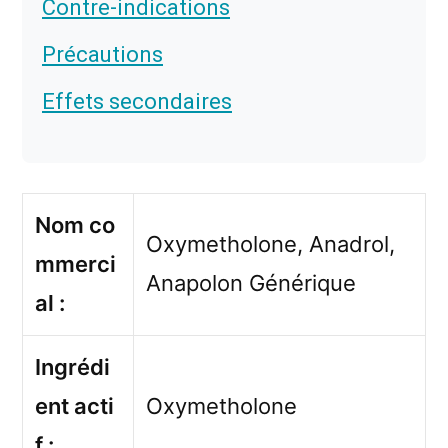
Contre-indications
Précautions
Effets secondaires
Nom co
Oxymetholone, Anadrol,
mmerci
Anapolon Générique
al :
Ingrédi
ent acti
Oxymetholone
f :