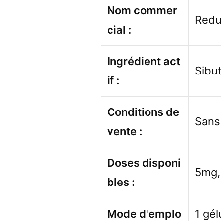
Nom commer
Reduc
cial :
Ingrédient act
Sibu
if :
Conditions de
Sans
vente :
Doses disponi
5mg,
bles :
Mode d'emplo
1 gél