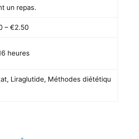
nt un repas.
0 – €2.50
 16 heures
tat, Liraglutide, Méthodes diététiqu