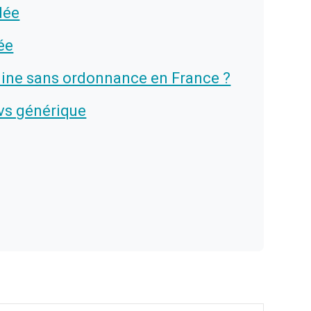
dée
ée
mine sans ordonnance en France ?
 vs générique