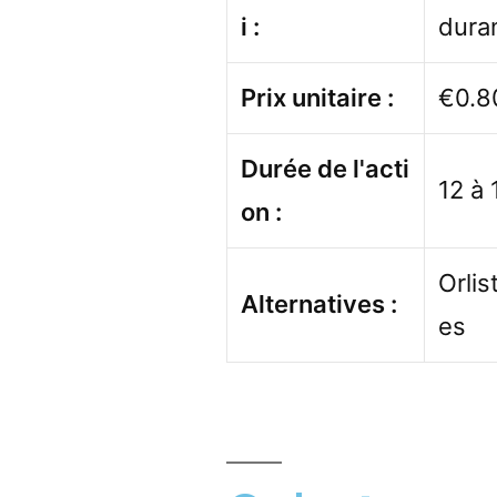
i :
dura
Prix unitaire :
€0.8
Durée de l'acti
12 à
on :
Orlis
Alternatives :
es