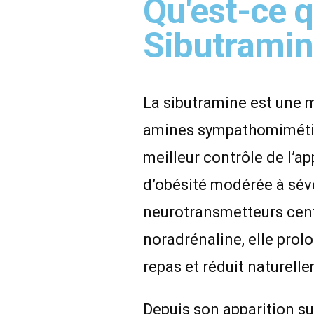
Qu'est-ce q
Sibutramin
La sibutramine est une m
amines sympathomimétiqu
meilleur contrôle de l’a
d’obésité modérée à sév
neurotransmetteurs cent
noradrénaline, elle prol
repas et réduit naturell
Depuis son apparition su