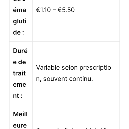
éma
€1.10 – €5.50
gluti
de :
Duré
e de
Variable selon prescriptio
trait
n, souvent continu.
eme
nt :
Meill
eure