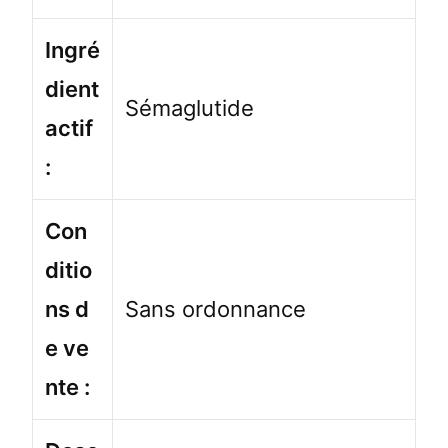
Ingré
dient
Sémaglutide
actif
:
Con
ditio
ns d
Sans ordonnance
e ve
nte :