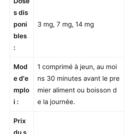
Dose
s dis
poni
3 mg, 7 mg, 14 mg
bles
:
Mod
1 comprimé à jeun, au moi
e d'e
ns 30 minutes avant le pre
mplo
mier aliment ou boisson d
i :
e la journée.
Prix
du s