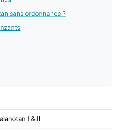
tan sans ordonnance ?
onzants
lanotan I & II