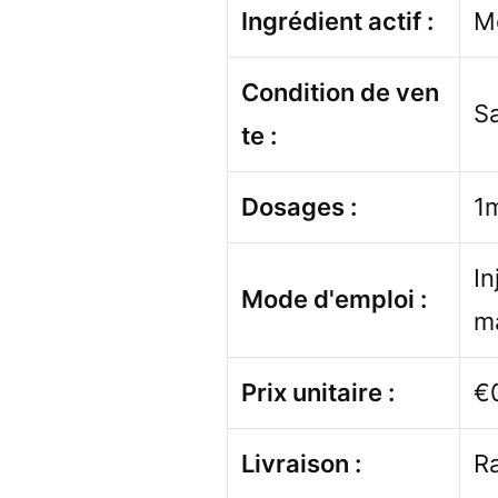
Ingrédient actif :
M
Condition de ven
S
te :
Dosages :
1
In
Mode d'emploi :
m
Prix unitaire :
€
Livraison :
Ra