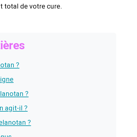
 total de votre cure.
ières
notan ?
ligne
elanotan ?
agit-il ?
elanotan ?
enus