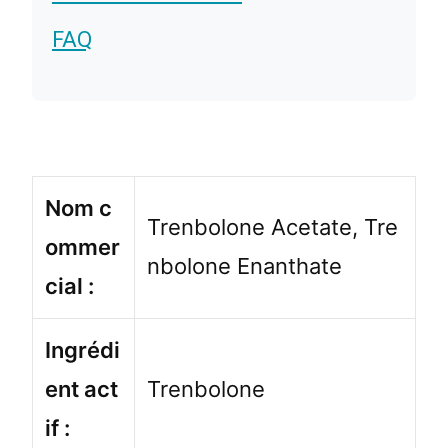
FAQ
Nom c
Trenbolone Acetate, Tre
ommer
nbolone Enanthate
cial :
Ingrédi
ent act
Trenbolone
if :