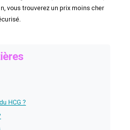
in, vous trouverez un prix moins cher
écurisé.
ières
du HCG ?
?
G