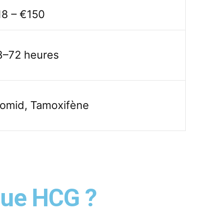
18 – €150
8–72 heures
lomid, Tamoxifène
que HCG ?