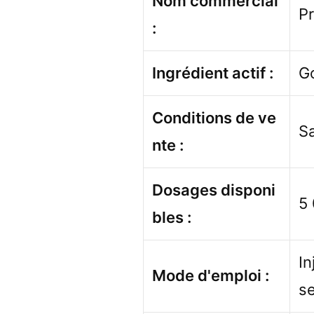
Nom commercial
P
:
Ingrédient actif :
G
Conditions de ve
S
nte :
Dosages disponi
5 
bles :
In
Mode d'emploi :
s