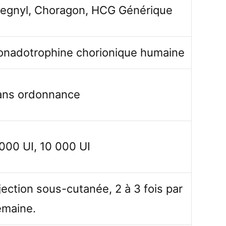
regnyl, Choragon, HCG Générique
onadotrophine chorionique humaine
ans ordonnance
000 UI, 10 000 UI
jection sous-cutanée, 2 à 3 fois par
emaine.